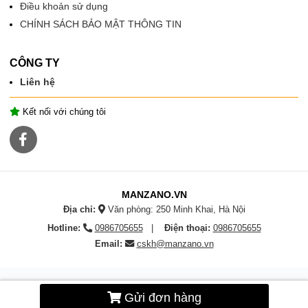
Điều khoản sử dụng
CHÍNH SÁCH BẢO MẬT THÔNG TIN
CÔNG TY
Liên hệ
Kết nối với chúng tôi
MANZANO.VN
Địa chỉ:
Văn phòng: 250 Minh Khai, Hà Nội
Hotline:
0986705655
Điện thoại:
0986705655
Email:
cskh@manzano.vn
Bản quyền © 2026
MANZANO - Sánh bước cùng thành công của bạn
- Toàn
Gửi đơn hàng
bộ phiên bản.
Cung cấp bởi
EchBay.com