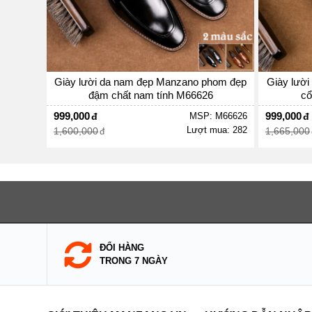
Giày lười da nam đẹp Manzano phom đẹp
Giày lười
đậm chất nam tính M66626
cổ
999,000
999,000
MSP: M66626
Lượt mua: 282
1,600,000
1,665,000
ĐỔI HÀNG
TRONG 7 NGÀY