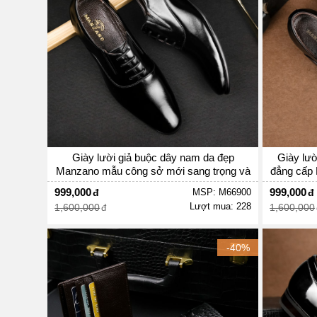
Giày lười giả buộc dây nam da đẹp
Giày lườ
Manzano mẫu công sở mới sang trọng và
đẳng cấp 
hiện đại M66900
l
999,000
999,000
MSP: M66900
Lượt mua: 228
1,600,000
1,600,000
-40%