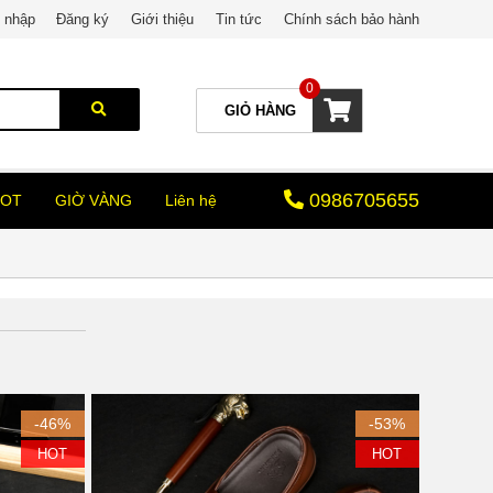
 nhập
Đăng ký
Giới thiệu
Tin tức
Chính sách bảo hành
0
GIỎ HÀNG
0986705655
HOT
GIỜ VÀNG
Liên hệ
-46%
-53%
HOT
HOT