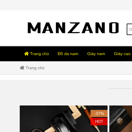
Trang chủ
Đồ da nam
Giày nam
Giày cao
Trang chủ
-37%
HOT