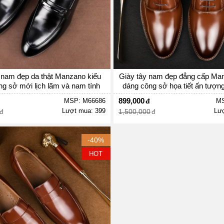
 nam đẹp da thật Manzano kiểu
Giày tây nam đẹp đẳng cấp Ma
g sở mới lịch lãm và nam tính
dáng công sở họa tiết ấn tượ
M66686
899,000
MSP: M66686
MS
Lượt mua: 399
Lượ
1,500,000
-40%
HOT