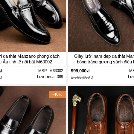
ời da thật Manzano phong cách
Giày lười nam đẹp da thật Ma
 Âu tinh tế nổi bật M63002
bóng tráng gương sành điệu l
M66201
999,000
MSP: M63002
MS
Lượt mua: 389
Lượ
1,665,000
-40%