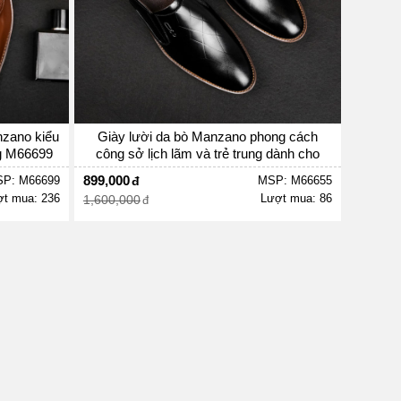
nzano kiểu
Giày lười da bò Manzano phong cách
ng M66699
công sở lịch lãm và trẻ trung dành cho
phái mạnh M66655
899,000
P: M66699
MSP: M66655
t mua: 236
Lượt mua: 86
1,600,000