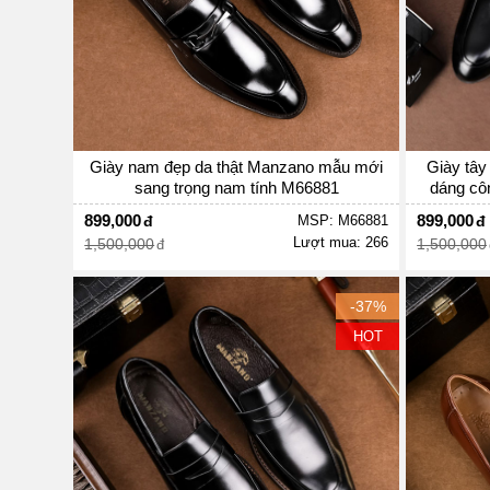
Giày nam đẹp da thật Manzano mẫu mới
Giày tây
sang trọng nam tính M66881
dáng côn
899,000
899,000
MSP: M66881
Lượt mua: 266
1,500,000
1,500,000
-37%
HOT