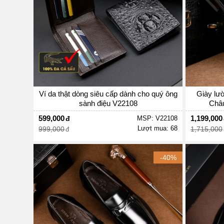
Ví da thật dòng siêu cấp dành cho quý ông
Giày lư
sành điệu V22108
Châu
599,000
1,199,000
MSP: V22108
Lượt mua: 68
999,000
1,715,000
-40%