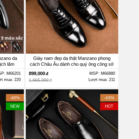
nzano da
Giày nam đẹp da thật Manzano phong
ịch lãm
cách Châu Âu dành cho quý ông công sở
M66880
899,000
P: M66201
MSP: M66880
t mua: 220
Lượt mua: 211
1,665,000
-40%
-43%
NEW
HOT