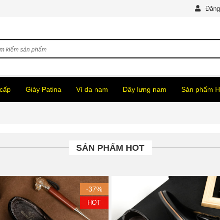
Đăng
 cấp
Giày Patina
Ví da nam
Dây lưng nam
Sản phẩm 
SẢN PHẨM HOT
-37%
HOT