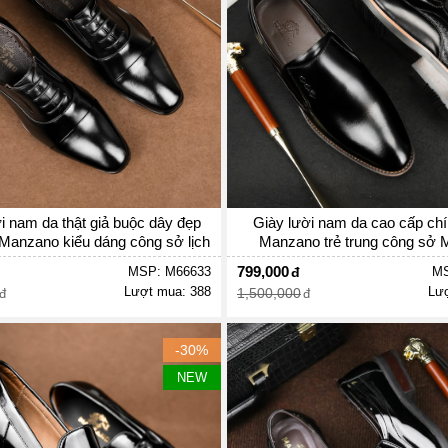
i nam da thật giả buộc dây đẹp
Giày lười nam da cao cấp ch
Manzano kiểu dáng công sở lịch
Manzano trẻ trung công sở
ãm và nam tính M66633
799,000
MSP: M66633
MS
Lượt mua: 388
Lượ
1,500,000
-30%
NEW