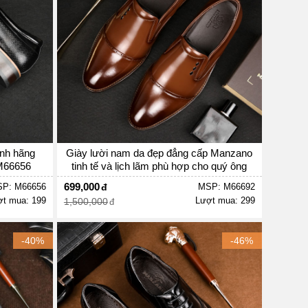
ính hãng
Giày lười nam da đẹp đẳng cấp Manzano
 M66656
tinh tế và lịch lãm phù hợp cho quý ông
hiện đại M66692
699,000
P: M66656
MSP: M66692
t mua: 199
Lượt mua: 299
1,500,000
-40%
-46%