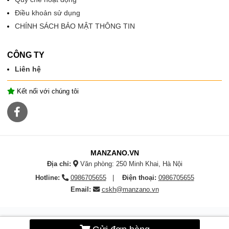
Điều khoản sử dụng
CHÍNH SÁCH BẢO MẬT THÔNG TIN
CÔNG TY
Liên hệ
Kết nối với chúng tôi
MANZANO.VN
Địa chỉ:
Văn phòng: 250 Minh Khai, Hà Nội
Hotline:
0986705655
Điện thoại:
0986705655
Email:
cskh@manzano.vn
Bản quyền © 2026
MANZANO - Sánh bước cùng thành công của bạn
- Toàn
bộ phiên bản.
Cung cấp bởi
EchBay.com