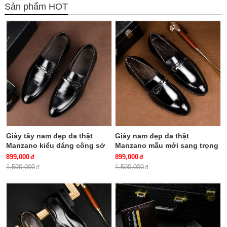
Sản phẩm HOT
Giày tây nam đẹp da thật
Giày nam đẹp da thật
Manzano kiểu dáng công sở
Manzano mẫu mới sang trọng
mới lịch lãm và nam tính
nam tính M66881
899,000
899,000
M66686
1,500,000
1,500,000