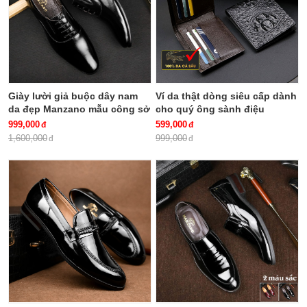
Giày lười giả buộc dây nam
Ví da thật dòng siêu cấp dành
da đẹp Manzano mẫu công sở
cho quý ông sành điệu
mới sang trọng và hiện đại
V22108
999,000
599,000
M66900
1,600,000
999,000