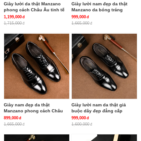
Giày lười da thật Manzano
Giày lười nam đẹp da thật
phong cách Châu Âu tinh tế
Manzano da bóng tráng
nổi bật M63002
gương sành điệu lịch lãm
1,199,000
999,000
M66201
1,715,000
1,665,000
Giày nam đẹp da thật
Giày lười nam da thật giả
Manzano phong cách Châu
buộc dây đẹp đẳng cấp
Âu dành cho quý ông công
Manzano kiểu dáng công sở
899,000
999,000
sở M66880
lịch lãm và nam tính M66633
1,665,000
1,600,000