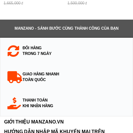
1,665,000
1,500,000
MANZANO - SÁNH BƯỚC CÙNG THÀNH CÔNG CỦA BẠN
ĐỔI HÀNG
TRONG 7 NGÀY
GIAO HÀNG NHANH
TOÀN QUỐC
THANH TOÁN
KHI NHẬN HÀNG
GIỚI THIỆU MANZANO.VN
HƯỚNG DẪN NHẬP MÃ KHUYẾN MẠI TRÊN