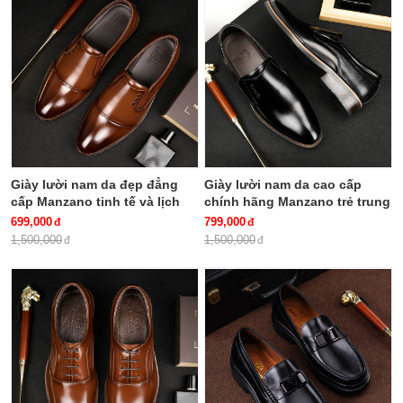
Giày lười nam da đẹp đẳng
Giày lười nam da cao cấp
cấp Manzano tinh tế và lịch
chính hãng Manzano trẻ trung
lãm phù hợp cho quý ông
công sở M66656
699,000
799,000
hiện đại M66692
1,500,000
1,500,000