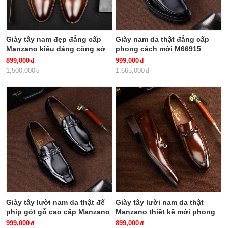
Giày tây nam đẹp đẳng cấp
Giày nam da thật đẳng cấp
Manzano kiểu dáng công sở
phong cách mới M66915
họa tiết ấn tượng M66699
899,000
999,000
1,500,000
1,665,000
Giày tây lười nam da thật đế
Giày tây lười nam da thật
phíp gót gỗ cao cấp Manzano
Manzano thiết kế mới phong
M66272
cách doanh nhân M66672
999,000
899,000