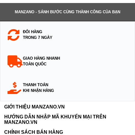
MANZANO - SÁNH BƯỚC CÙNG THÀNH CÔNG CỦA BẠN
ĐỔI HÀNG
TRONG 7 NGÀY
GIAO HÀNG NHANH
TOÀN QUỐC
THANH TOÁN
KHI NHẬN HÀNG
GIỚI THIỆU MANZANO.VN
HƯỚNG DẪN NHẬP MÃ KHUYẾN MẠI TRÊN
MANZANO.VN
CHÍNH SÁCH BÁN HÀNG