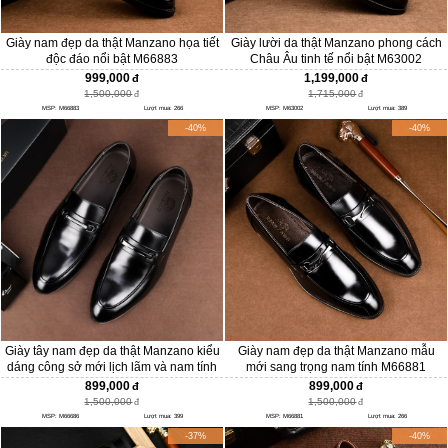
Giày nam đẹp da thật Manzano họa tiết
Giày lười da thật Manzano phong cách
độc đáo nổi bật M66883
Châu Âu tinh tế nổi bật M63002
999,000
1,199,000
1,500,000
1,715,000
MSP: M66883
Lượt mua: 266
MSP: M63002
Lượt mua: 389
-40%
-40%
Giày tây nam đẹp da thật Manzano kiểu
Giày nam đẹp da thật Manzano mẫu
dáng công sở mới lịch lãm và nam tính
mới sang trọng nam tính M66881
M66686
899,000
899,000
1,500,000
1,500,000
MSP: M66686
Lượt mua: 399
MSP: M66881
Lượt mua: 266
-37%
-40%