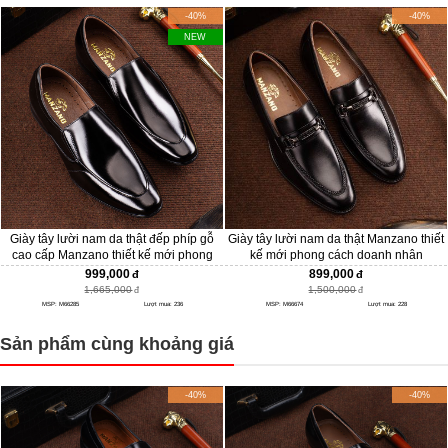
-40%
-40%
NEW
Giày tây lười nam da thật đếp phíp gỗ
Giày tây lười nam da thật Manzano thiết
cao cấp Manzano thiết kế mới phong
kế mới phong cách doanh nhân
cách doanh nhân M66285
M66674
999,000
899,000
1,665,000
1,500,000
MSP: M66285
Lượt mua: 236
MSP: M66674
Lượt mua: 228
Sản phẩm cùng khoảng giá
-40%
-40%