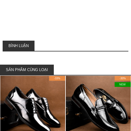
BÌNH LUẬN
SẢN PHẨM CÙNG LOẠI
-33%
-30%
NEW