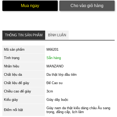
Mua ngay
Cho vào giỏ hàng
THÔNG TIN SẢN PHẨM
BÌNH LUẬN
Mã sản phẩm
M66201
Tình trạng
Sẵn hàng
Nhãn hiệu
MANZANO
Chất liệu da
Da thật lớp đầu tiên
Chất liệu đế giày
Đế Cao su
Chiều cao đế giày
3cm
Kiểu giày
Giày dây buộc
Giày nam da thật kiểu dáng châu Âu sang
Điểm nổi bật
trọng, đẳng cấp, lịch lãm