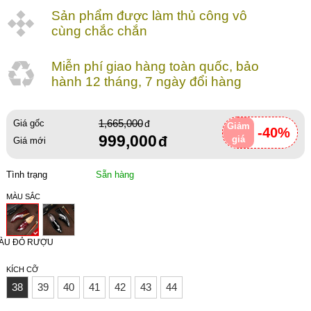
Sản phẩm được làm thủ công vô
cùng chắc chắn
Miễn phí giao hàng toàn quốc, bảo
hành 12 tháng, 7 ngày đổi hàng
1,665,000
Giá gốc
Giảm
-40%
999,000
giá
Giá mới
Tình trạng
Sẵn hàng
MÀU SẮC
ÀU ĐỎ RƯỢU
KÍCH CỠ
38
39
40
41
42
43
44