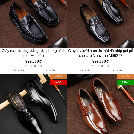
Giày nam da thật đẳng cấp phong cách
Giày tây lười nam da thật đế phíp gót gỗ
mới M66915
cao cấp Manzano M66272
999,000
999,000
1,665,000
1,665,000
MSP: M66915
Lượt mua: 399
MSP: M66272
Lượt mua: 399
-37%
-40%
HOT
NEW