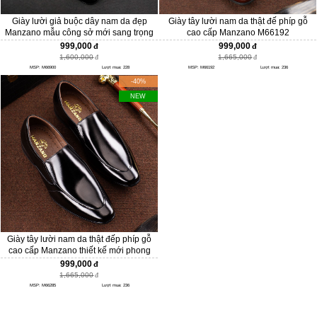
Giày lười giả buộc dây nam da đẹp
Giày tây lười nam da thật đế phíp gỗ
Manzano mẫu công sở mới sang trọng
cao cấp Manzano M66192
và hiện đại M66900
999,000
999,000
1,600,000
1,665,000
MSP: M66900
Lượt mua: 228
MSP: M66192
Lượt mua: 236
-40%
NEW
Giày tây lười nam da thật đếp phíp gỗ
cao cấp Manzano thiết kế mới phong
cách doanh nhân M66285
999,000
1,665,000
MSP: M66285
Lượt mua: 236