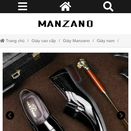
Trang chủ
Giày cao cấp
Giày Manzano
Giày nam
Giày lười nam đẹp da thật Manzano da bóng tráng gương sành điệu
lịch lãm M66201