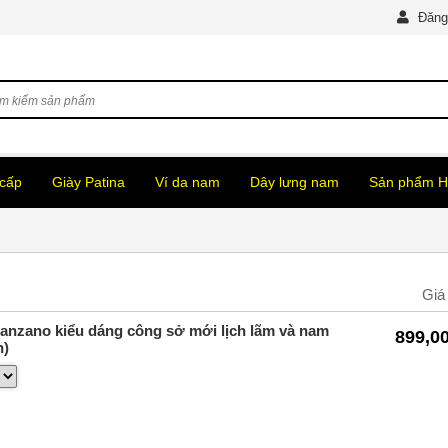
Đăng
 cấp
Giày Patina
Ví da nam
Dây lưng nam
Sản phẩm 
Giá
Manzano kiểu dáng công sở mới lịch lãm và nam
899,0
n)