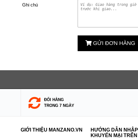
Ghi chú
GỬI ĐƠN HÀNG
ĐỔI HÀNG
TRONG 7 NGÀY
GIỚI THIỆU MANZANO.VN
HƯỚNG DẪN NHẬP
KHUYẾN MẠI TRÊN