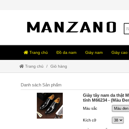
Trang chủ
Đồ da nam
Giày nam
Giày cao
Trang chủ
Giỏ hàng
Danh sách Sản phẩm
Giày tây nam da thật 
tính M66234
- (Màu Đe
Màu sắc
Kích cỡ