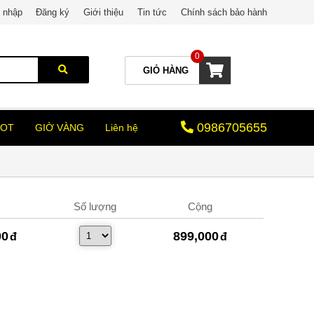
 nhập
Đăng ký
Giới thiệu
Tin tức
Chính sách bảo hành
0
GIỎ HÀNG
0986705655
HOT
GIỜ VÀNG
Liên hệ
Số lượng
Cộng
00
899,000