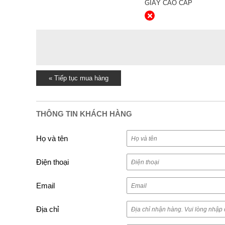
GIÀY CAO CẤP
« Tiếp tục mua hàng
THÔNG TIN KHÁCH HÀNG
Họ và tên
Điện thoại
Email
Địa chỉ