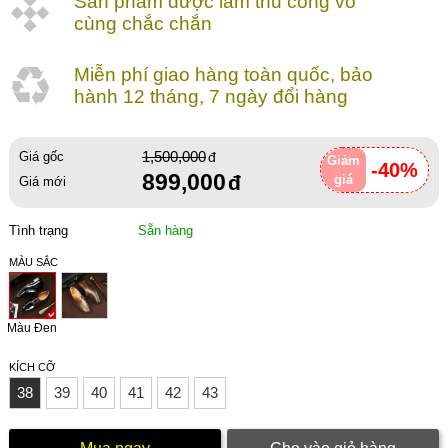
Sản phẩm được làm thủ công vô
cùng chắc chắn
Miễn phí giao hàng toàn quốc, bảo
hành 12 tháng, 7 ngày đổi hàng
1,500,000
Giá gốc
Giảm
-40%
899,000
giá
Giá mới
Tình trạng
Sẵn hàng
MÀU SẮC
Màu Đen
KÍCH CỠ
38
39
40
41
42
43