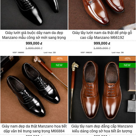
Giày lười giả buộc dây nam da đẹp
Giày tây lười nam da thật đế phíp gỗ
Manzano mẫu công sở mới sang trọng
cao cấp Manzano M66192
và hiện đại M66900
999,000
999,000
1,600,000
1,665,000
MSP: M66900
Lượt mua: 228
MSP: M66192
Lượt mua: 236
-40%
-40%
NEW
NEW
Giày nam đẹp da thật Manzano họa tiết
Giày tây nam đẹp đẳng cấp Manzano
dập vân trẻ trung sang trọng M66884
kiểu dáng công sở họa tiết ấn tượng