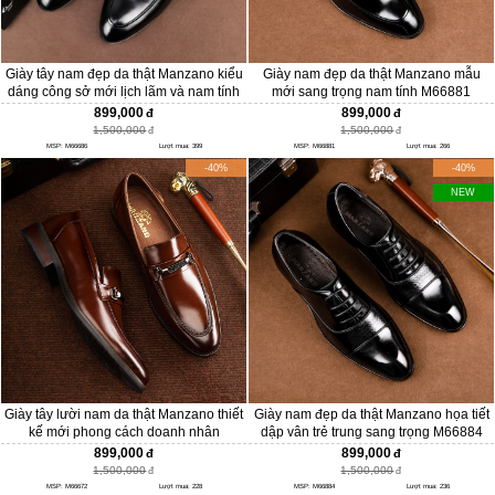
Giày tây nam đẹp da thật Manzano kiểu
Giày nam đẹp da thật Manzano mẫu
dáng công sở mới lịch lãm và nam tính
mới sang trọng nam tính M66881
M66686
899,000
899,000
1,500,000
1,500,000
MSP: M66686
Lượt mua: 399
MSP: M66881
Lượt mua: 266
-40%
-40%
NEW
Giày tây lười nam da thật Manzano thiết
Giày nam đẹp da thật Manzano họa tiết
kế mới phong cách doanh nhân
dập vân trẻ trung sang trọng M66884
M66672
899,000
899,000
1,500,000
1,500,000
MSP: M66672
Lượt mua: 228
MSP: M66884
Lượt mua: 236