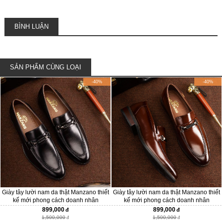
BÌNH LUẬN
SẢN PHẨM CÙNG LOẠI
-40%
-40%
Giày tây lười nam da thật Manzano thiết
Giày tây lười nam da thật Manzano thiết
kế mới phong cách doanh nhân
kế mới phong cách doanh nhân
M66674
M66672
899,000
899,000
1,500,000
1,500,000