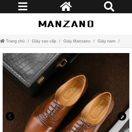
Trang chủ
Giày cao cấp
Giày Manzano
Giày nam
Giày tây nam da thật Manzano kiểu dáng công sở mới lịch lãm và nam
tính M66234