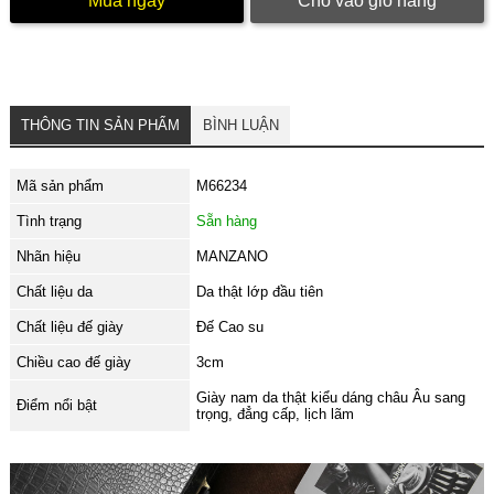
Mua ngay
Cho vào giỏ hàng
THÔNG TIN SẢN PHẨM
BÌNH LUẬN
Mã sản phẩm
M66234
Tình trạng
Sẵn hàng
Nhãn hiệu
MANZANO
Chất liệu da
Da thật lớp đầu tiên
Chất liệu đế giày
Đế Cao su
Chiều cao đế giày
3cm
Giày nam da thật kiểu dáng châu Âu sang
Điểm nổi bật
trọng, đẳng cấp, lịch lãm