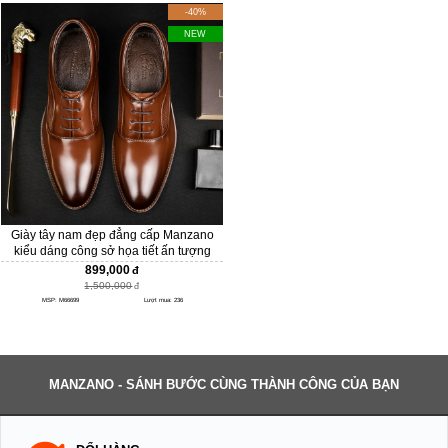
-40%
NEW
Giày tây nam đẹp đẳng cấp Manzano
kiểu dáng công sở họa tiết ấn tượng
M66699 Copy
899,000
1,500,000
MSP: M66699
Lượt mua: 236
MANZANO - SÁNH BƯỚC CÙNG THÀNH CÔNG CỦA BẠN