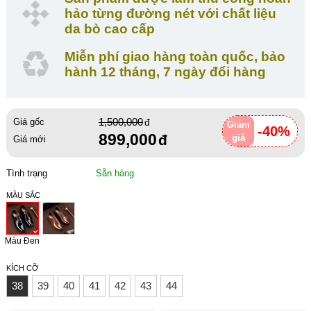
hảo từng đường nét với chất liệu
da bò cao cấp
Miễn phí giao hàng toàn quốc, bảo
hành 12 tháng, 7 ngày đổi hàng
1,500,000
Giá gốc
Giảm
-40%
899,000
giá
Giá mới
Tình trạng
Sẵn hàng
MÀU SẮC
Màu Đen
KÍCH CỠ
38
39
40
41
42
43
44