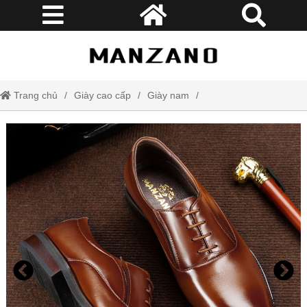
Trang chủ
Giày cao cấp
Giày nam
Giày tây buộc dây phong cách cổ điển sang trọng mẫu mới 2024
M66189