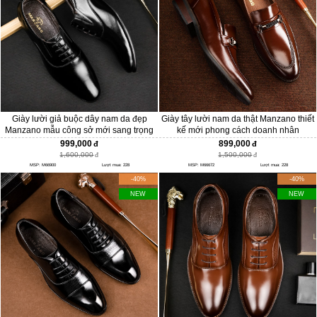
Giày lười giả buộc dây nam da đẹp
Giày tây lười nam da thật Manzano thiết
Manzano mẫu công sở mới sang trọng
kế mới phong cách doanh nhân
và hiện đại M66900
M66672
999,000
899,000
1,600,000
1,500,000
MSP: M66900
Lượt mua: 228
MSP: M66672
Lượt mua: 228
-40%
-40%
NEW
NEW