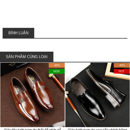
BÌNH LUẬN
SẢN PHẨM CÙNG LOẠI
-40%
-46%
NEW
HOT
Giày tây lười nam da thật đế phíp gỗ
Giày lười nam da cao cấp chính hãng