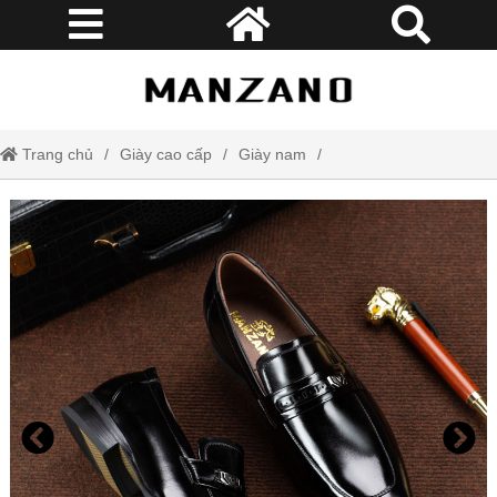
Trang chủ
Giày cao cấp
Giày nam
Giày tây lười nam da thật đế phíp gỗ cao cấp Manzano M66192