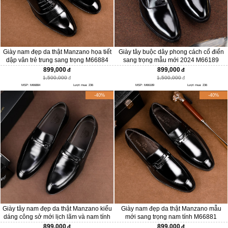
Giày nam đẹp da thật Manzano họa tiết
Giày tây buộc dây phong cách cổ điển
dập vân trẻ trung sang trọng M66884
sang trọng mẫu mới 2024 M66189
899,000
899,000
1,500,000
1,500,000
MSP: M66884
Lượt mua: 236
MSP: M66189
Lượt mua: 236
-40%
-40%
Giày tây nam đẹp da thật Manzano kiểu
Giày nam đẹp da thật Manzano mẫu
dáng công sở mới lịch lãm và nam tính
mới sang trọng nam tính M66881
M66686
899,000
899,000