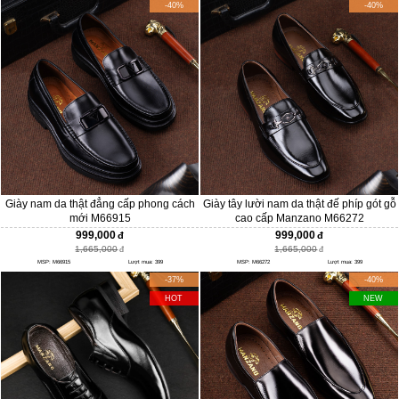
-40%
-40%
Giày nam da thật đẳng cấp phong cách
Giày tây lười nam da thật đế phíp gót gỗ
mới M66915
cao cấp Manzano M66272
999,000
999,000
1,665,000
1,665,000
MSP: M66915
Lượt mua: 399
MSP: M66272
Lượt mua: 399
-37%
-40%
HOT
NEW