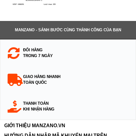
MSP: M66201
Lượt mua: 220
MANZANO - SÁNH BƯỚC CÙNG THÀNH CÔNG CỦA BẠN
ĐỔI HÀNG
TRONG 7 NGÀY
GIAO HÀNG NHANH
TOÀN QUỐC
THANH TOÁN
KHI NHẬN HÀNG
GIỚI THIỆU MANZANO.VN
HƯỚNG DẪN NHẬP MÃ KHUYẾN MẠI TRÊN