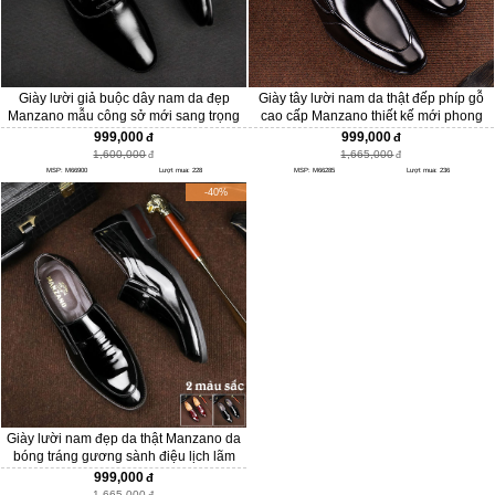
Giày lười giả buộc dây nam da đẹp
Giày tây lười nam da thật đếp phíp gỗ
Manzano mẫu công sở mới sang trọng
cao cấp Manzano thiết kế mới phong
và hiện đại M66900
cách doanh nhân M66285
999,000
999,000
1,600,000
1,665,000
MSP: M66900
Lượt mua: 228
MSP: M66285
Lượt mua: 236
-40%
Giày lười nam đẹp da thật Manzano da
bóng tráng gương sành điệu lịch lãm
M66201
999,000
1,665,000