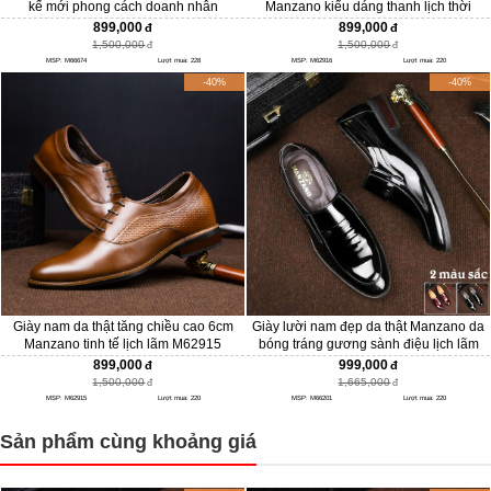
kế mới phong cách doanh nhân
Manzano kiểu dáng thanh lịch thời
M66674
trang M62916
899,000
899,000
1,500,000
1,500,000
MSP: M66674
Lượt mua: 228
MSP: M62916
Lượt mua: 220
-40%
-40%
Giày nam da thật tăng chiều cao 6cm
Giày lười nam đẹp da thật Manzano da
Manzano tinh tế lịch lãm M62915
bóng tráng gương sành điệu lịch lãm
M66201
899,000
999,000
1,500,000
1,665,000
MSP: M62915
Lượt mua: 220
MSP: M66201
Lượt mua: 220
Sản phẩm cùng khoảng giá