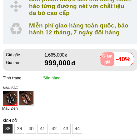
hảo từng đường nét với chất liệu
da bò cao cấp
Miễn phí giao hàng toàn quốc, bảo
hành 12 tháng, 7 ngày đổi hàng
1,665,000
Giá gốc
Giảm
-40%
999,000
giá
Giá mới
Tình trạng
Sẵn hàng
MÀU SẮC
Màu Đen
KÍCH CỠ
38
39
40
41
42
43
44