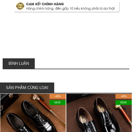
BÌNH LUẬN
SẢN PHẨM CÙNG LOẠI
-40%
-40%
NEW
NEW