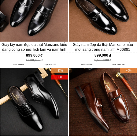
Giày tây nam đẹp da thật Manzano kiểu
Giày nam đẹp da thật Manzano mẫu
dáng công sở mới lịch lãm và nam tính
mới sang trọng nam tính M66881
M66686
899,000
899,000
1,500,000
1,500,000
MSP: M66686
Lượt mua: 399
MSP: M66881
Lượt mua: 266
-37%
-40%
HOT