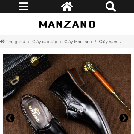
Trang chủ
Giày cao cấp
Giày Manzano
Giày nam
Giày lười nam da thật tăng chiều cao 6cm Manzano phong cách lịch
thiệp tinh tế M62917