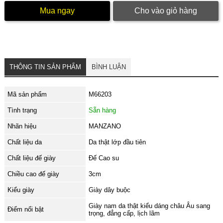
Mua ngay
Cho vào giỏ hàng
THÔNG TIN SẢN PHẨM
BÌNH LUẬN
Mã sản phẩm
M66203
Tình trạng
Sẵn hàng
Nhãn hiệu
MANZANO
Chất liệu da
Da thật lớp đầu tiên
Chất liệu đế giày
Đế Cao su
Chiều cao đế giày
3cm
Kiểu giày
Giày dây buộc
Giày nam da thật kiểu dáng châu Âu sang
Điểm nổi bật
trọng, đẳng cấp, lịch lãm