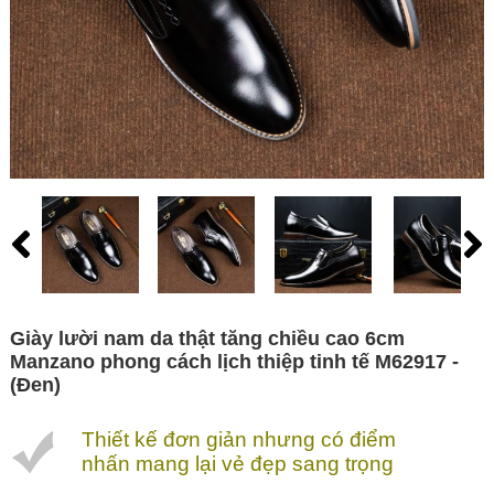
Giày lười nam da thật tăng chiều cao 6cm
Manzano phong cách lịch thiệp tinh tế M62917 -
(Đen)
Thiết kế đơn giản nhưng có điểm
nhấn mang lại vẻ đẹp sang trọng