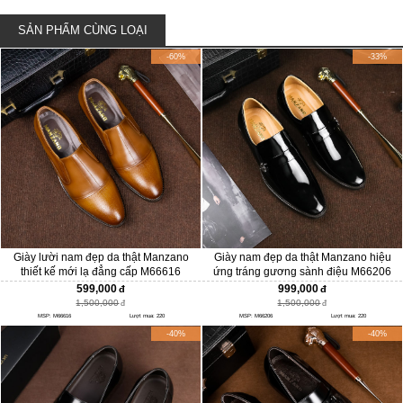
SẢN PHẨM CÙNG LOẠI
-60%
-33%
Giày lười nam đẹp da thật Manzano
Giày nam đẹp da thật Manzano hiệu
thiết kế mới lạ đẳng cấp M66616
ứng tráng gương sành điệu M66206
599,000
999,000
1,500,000
1,500,000
MSP: M66616
Lượt mua: 220
MSP: M66206
Lượt mua: 220
-40%
-40%