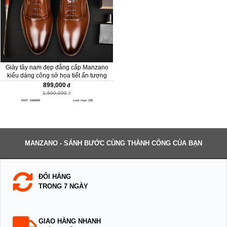
Giày tây nam đẹp đẳng cấp Manzano
kiểu dáng công sở họa tiết ấn tượng
M66699 Copy
899,000
1,500,000
MSP: M66699
Lượt mua: 236
MANZANO - SÁNH BƯỚC CÙNG THÀNH CÔNG CỦA BẠN
ĐỔI HÀNG
TRONG 7 NGÀY
GIAO HÀNG NHANH