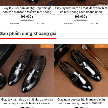
Giày tây lười nam da thật đếp phíp gỗ
Giày tây lười nam da thật Manzano thiết
cao cấp Manzano thiết kế mới phong
kế mới phong cách doanh nhân
cách doanh nhân M66285
M66674
999,000
899,000
1,665,000
1,500,000
MSP: M66285
Lượt mua: 236
MSP: M66674
Lượt mua: 228
Sản phẩm cùng khoảng giá
-40%
-40%
Giày tây nam đẹp da thật Manzano kiểu
Giày nam đẹp da thật Manzano mẫu
dáng công sở mới lịch lãm và nam tính
mới sang trọng nam tính M66881
M66686
899,000
899,000