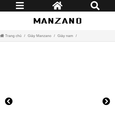
Trang chủ
Giày Manzano
Giày nam
Giày nam độn đế da bò Manzano tăng chiều cao 6cm kiểu dáng mạnh
mẽ sang trọng M66511