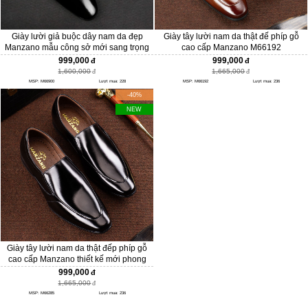
Giày lười giả buộc dây nam da đẹp
Giày tây lười nam da thật đế phíp gỗ
Manzano mẫu công sở mới sang trọng
cao cấp Manzano M66192
và hiện đại M66900
999,000
999,000
1,600,000
1,665,000
MSP: M66900
Lượt mua: 228
MSP: M66192
Lượt mua: 236
-40%
NEW
Giày tây lười nam da thật đếp phíp gỗ
cao cấp Manzano thiết kế mới phong
cách doanh nhân M66285
999,000
1,665,000
MSP: M66285
Lượt mua: 236