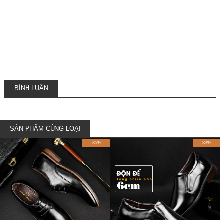
BÌNH LUẬN
SẢN PHẨM CÙNG LOẠI
-35%
-33%