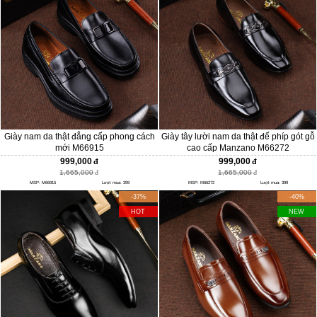
Giày nam da thật đẳng cấp phong cách
Giày tây lười nam da thật đế phíp gót gỗ
mới M66915
cao cấp Manzano M66272
999,000
999,000
1,665,000
1,665,000
MSP: M66915
Lượt mua: 399
MSP: M66272
Lượt mua: 399
-37%
-40%
HOT
NEW