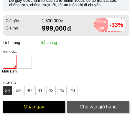
Đế giày được làm từ cao su tự nhiên 100%, có độ ma sát cao,
chống trơn, chống trượt tốt, rất an toàn khi di chuyển
1,500,000
Giá gốc
Giảm
-33%
999,000
giá
Giá mới
Tình trạng
Sẵn hàng
MÀU SẮC
Màu Đen
KÍCH CỠ
38
39
40
41
42
43
44
Mua ngay
Cho vào giỏ hàng